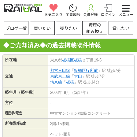
お気に入り
閲覧履歴
会員登録
ログイン
メニュー
資産の
ブログ一覧
買いたい
売りたい
貸したい
組み換え
◆ご売却済み◆の過去掲載物件情報
所在地
東京都
板橋区
板橋
２丁目19-5
都営三田線
「
板橋区役所前
」駅 徒歩7分
交通
東武東上線
「
大山
」駅 徒歩7分
埼京線
「
板橋
」駅 徒歩14分
築年月（築年数）
2008年 9月（築17年）
方位
-
種別/構造
中古マンション/鉄筋コンクリート
所在階/階建
3階/15階建
ペット相談