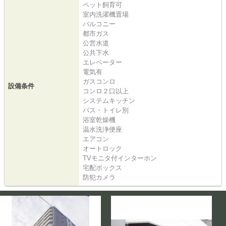
ペット飼育可
室内洗濯機置場
バルコニー
都市ガス
公営水道
公共下水
エレベーター
電気有
ガスコンロ
設備条件
コンロ２口以上
システムキッチン
バス・トイレ別
浴室乾燥機
温水洗浄便座
エアコン
オートロック
TVモニタ付インターホン
宅配ボックス
防犯カメラ