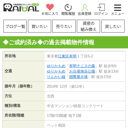
お気に入り
閲覧履歴
会員登録
ログイン
メニュー
資産の
ブログ一覧
買いたい
売りたい
貸したい
組み換え
◆ご成約済み◆の過去掲載物件情報
所在地
東京都
江東区
有明
１丁目5-2
ゆりかもめ
「
有明テニスの森
」駅 徒歩9分
交通
ゆりかもめ
「
お台場海浜公園
」駅 徒歩13分
りんかい線
「
国際展示場
」駅 徒歩13分
築年月（築年数）
2014年 12月（築11年）
方位
北西
種別/構造
中古マンション/鉄筋コンクリート
所在階/階建
17階/33階建 地下1階
ペット相談