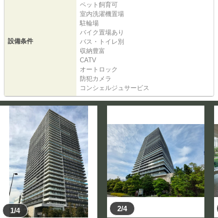
ペット飼育可
室内洗濯機置場
駐輪場
バイク置場あり
設備条件
バス・トイレ別
収納豊富
CATV
オートロック
防犯カメラ
コンシェルジュサービス
2/4
1/4