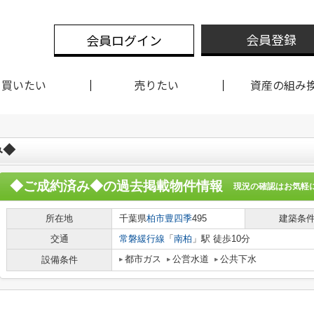
会員登録
会員ログイン
買いたい
売りたい
資産の組み
み◆
◆ご成約済み◆
の過去掲載物件情報
現況の確認はお気軽
所在地
千葉県
柏市
豊四季
495
建築条
交通
常磐緩行線
「
南柏
」駅 徒歩10分
都市ガス
公営水道
公共下水
設備条件