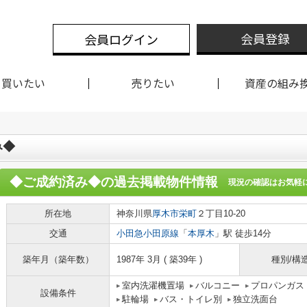
会員登録
会員ログイン
買いたい
売りたい
資産の組み
み◆
◆ご成約済み◆
の過去掲載物件情報
現況の確認はお気軽
所在地
神奈川県
厚木市
栄町
２丁目10-20
交通
小田急小田原線
「
本厚木
」駅 徒歩14分
築年月（築年数）
1987年 3月 ( 築39年 )
種別/構
室内洗濯機置場
バルコニー
プロパンガス
設備条件
駐輪場
バス・トイレ別
独立洗面台