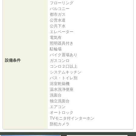
フローリング
バルコニー
都市ガス
公営水道
公共下水
エレベーター
電気有
照明器具付き
駐輪場
バイク置場あり
設備条件
ガスコンロ
コンロ２口以上
システムキッチン
バス・トイレ別
浴室乾燥機
温水洗浄便座
洗面台
独立洗面台
エアコン
オートロック
TVモニタ付インターホン
防犯カメラ