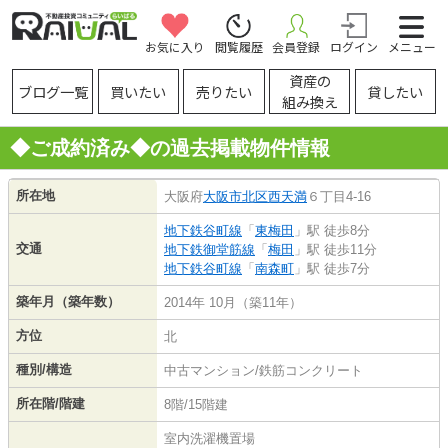
お気に入り
閲覧履歴
会員登録
ログイン
メニュー
資産の
ブログ一覧
買いたい
売りたい
貸したい
組み換え
◆ご成約済み◆の過去掲載物件情報
所在地
大阪府
大阪市北区
西天満
６丁目4-16
地下鉄谷町線
「
東梅田
」駅 徒歩8分
交通
地下鉄御堂筋線
「
梅田
」駅 徒歩11分
地下鉄谷町線
「
南森町
」駅 徒歩7分
築年月（築年数）
2014年 10月（築11年）
方位
北
種別/構造
中古マンション/鉄筋コンクリート
所在階/階建
8階/15階建
室内洗濯機置場