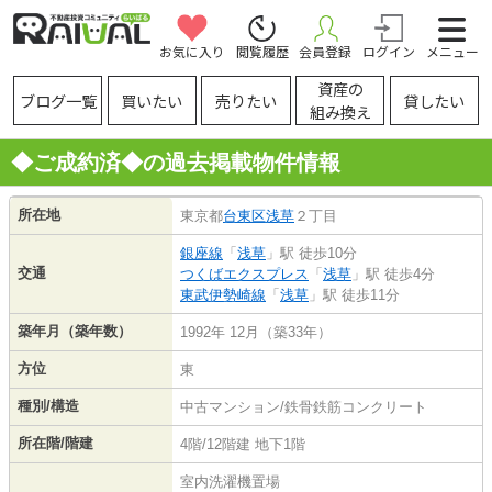
お気に入り
閲覧履歴
会員登録
ログイン
メニュー
資産の
ブログ一覧
買いたい
売りたい
貸したい
組み換え
◆ご成約済◆の過去掲載物件情報
所在地
東京都
台東区
浅草
２丁目
銀座線
「
浅草
」駅 徒歩10分
交通
つくばエクスプレス
「
浅草
」駅 徒歩4分
東武伊勢崎線
「
浅草
」駅 徒歩11分
築年月（築年数）
1992年 12月（築33年）
方位
東
種別/構造
中古マンション/鉄骨鉄筋コンクリート
所在階/階建
4階/12階建 地下1階
室内洗濯機置場