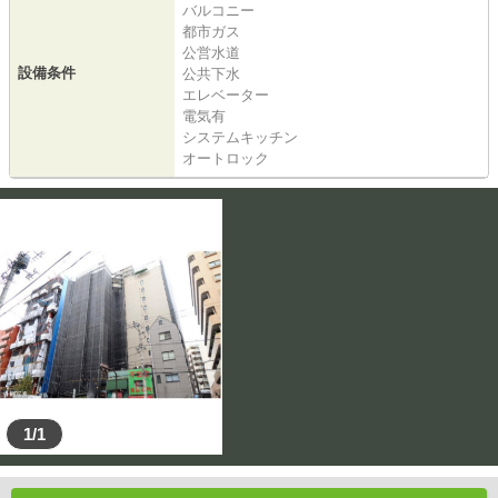
バルコニー
都市ガス
公営水道
設備条件
公共下水
エレベーター
電気有
システムキッチン
オートロック
1/1