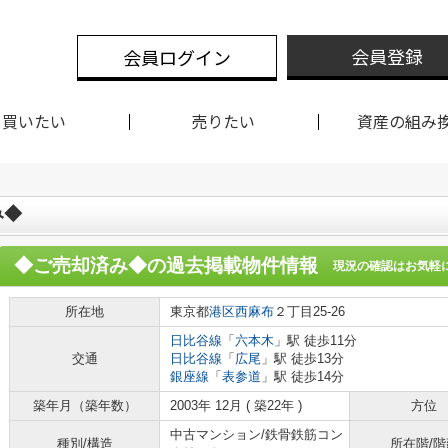
会員登録
会員ログイン
買いたい
売りたい
資産の組み
み◆
◆ご売却済み◆
の過去掲載物件情報
現況の確認はお気軽
所在地
東京都
港区
西麻布
２丁目25-26
日比谷線
「
六本木
」駅 徒歩11分
交通
日比谷線
「
広尾
」駅 徒歩13分
銀座線
「
表参道
」駅 徒歩14分
築年月（築年数）
2003年 12月 ( 築22年 )
方位
中古マンション/鉄骨鉄筋コン
種別/構造
所在階/階