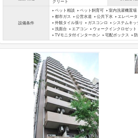
クリート
ペット相談
ペット飼育可
室内洗濯機置場
都市ガス
公営水道
公共下水
エレベータ
外観タイル張り
ガスコンロ
システムキッ
設備条件
洗面台
エアコン
ウォークインクロゼット
TVモニタ付インターホン
宅配ボックス
防