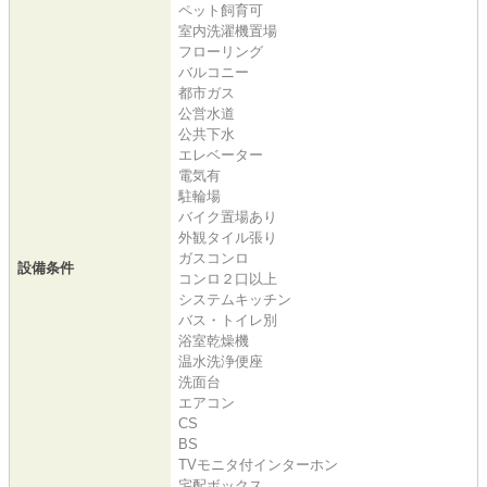
ペット飼育可
室内洗濯機置場
フローリング
バルコニー
都市ガス
公営水道
公共下水
エレベーター
電気有
駐輪場
バイク置場あり
外観タイル張り
ガスコンロ
設備条件
コンロ２口以上
システムキッチン
バス・トイレ別
浴室乾燥機
温水洗浄便座
洗面台
エアコン
CS
BS
TVモニタ付インターホン
宅配ボックス