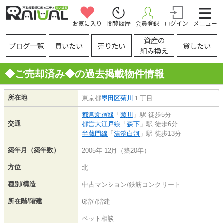
お気に入り
閲覧履歴
会員登録
ログイン
メニュー
資産の
ブログ一覧
買いたい
売りたい
貸したい
組み換え
◆ご売却済み◆の過去掲載物件情報
所在地
東京都
墨田区
菊川
１丁目
都営新宿線
「
菊川
」駅 徒歩5分
交通
都営大江戸線
「
森下
」駅 徒歩6分
半蔵門線
「
清澄白河
」駅 徒歩13分
築年月（築年数）
2005年 12月（築20年）
方位
北
種別/構造
中古マンション/鉄筋コンクリート
所在階/階建
6階/7階建
ペット相談