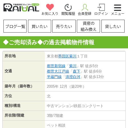
お気に入り
閲覧履歴
会員登録
ログイン
メニュー
資産の
ブログ一覧
買いたい
売りたい
貸したい
組み換え
◆ご売却済み◆の過去掲載物件情報
所在地
東京都
墨田区
菊川
１丁目
都営新宿線
「
菊川
」駅 徒歩5分
交通
都営大江戸線
「
森下
」駅 徒歩6分
半蔵門線
「
清澄白河
」駅 徒歩13分
築年月（築年数）
2005年 12月（築20年）
方位
北
種別/構造
中古マンション/鉄筋コンクリート
所在階/階建
3階/7階建
ペット相談