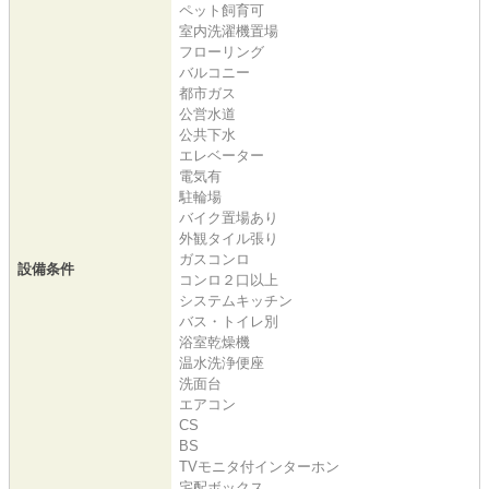
ペット飼育可
室内洗濯機置場
フローリング
バルコニー
都市ガス
公営水道
公共下水
エレベーター
電気有
駐輪場
バイク置場あり
外観タイル張り
ガスコンロ
設備条件
コンロ２口以上
システムキッチン
バス・トイレ別
浴室乾燥機
温水洗浄便座
洗面台
エアコン
CS
BS
TVモニタ付インターホン
宅配ボックス