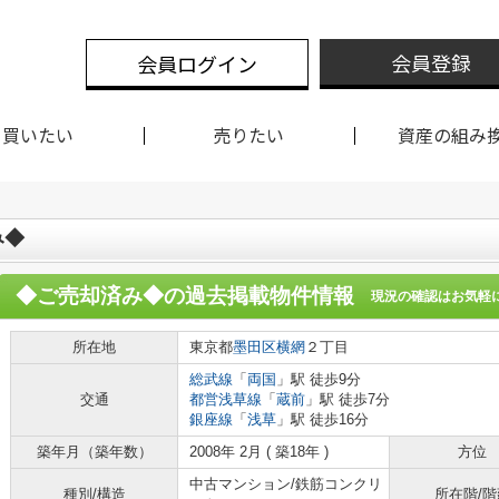
会員登録
会員ログイン
買いたい
売りたい
資産の組み
み◆
◆ご売却済み◆
の過去掲載物件情報
現況の確認はお気軽
所在地
東京都
墨田区
横網
２丁目
総武線
「
両国
」駅 徒歩9分
交通
都営浅草線
「
蔵前
」駅 徒歩7分
銀座線
「
浅草
」駅 徒歩16分
築年月（築年数）
2008年 2月 ( 築18年 )
方位
中古マンション/鉄筋コンクリ
種別/構造
所在階/階