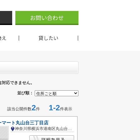
お問い合わせ
換え
貸したい
は対応できません。
並び順：
2
1-2
該当公開件数
件
件表示
ーマート丸山台三丁目店
神奈川県横浜市港南区丸山台３丁目