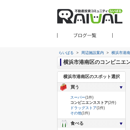
ブログ一覧
らいばる
>
周辺施設案内
>
横浜市港
横浜市港南区のコンビニエ
横浜市港南区のスポット選択
買う
スーパー
(1件)
コンビニエンスストア
(2件)
ドラッグストア
(1件)
その他
(1件)
食べる