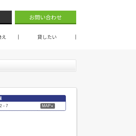
お問い合わせ
換え
貸したい
報
2－7
MAP
▼