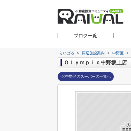
ブログ一覧
らいばる
>
周辺施設案内
>
中野区
>
Ｏｌｙｍｐｉｃ中野坂上店
<<中野区のスーパーの一覧へ