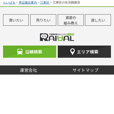
らいばる
>
周辺施設案内
>
江東区
>
江東区の生活雑貨店
資産の
買いたい
売りたい
貸したい
組み換え
沿線検索
エリア検索
運営会社
サイトマップ