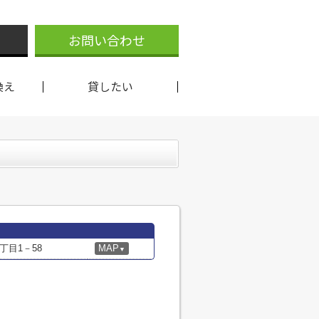
お問い合わせ
換え
貸したい
目1－58
MAP
▼