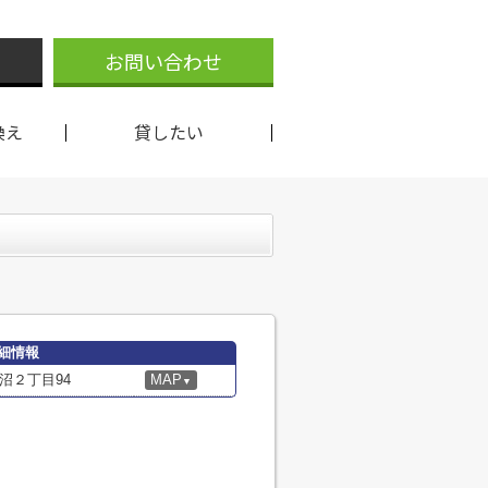
お問い合わせ
換え
貸したい
細情報
沼２丁目94
MAP
▼