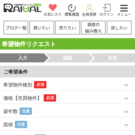
お気に入り
閲覧履歴
会員登録
ログイン
メニュー
資産の
ブログ一覧
買いたい
売りたい
貸したい
組み換え
希望物件リクエスト
入力
確認
送信
ご希望条件
希望物件種別
必須
価格【売買物件】
必須
築年数
任意
面積
任意