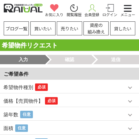
お気に入り
閲覧履歴
会員登録
ログイン
メニュー
資産の
ブログ一覧
買いたい
売りたい
貸したい
組み換え
希望物件リクエスト
入力
確認
送信
ご希望条件
希望物件種別
必須
価格【売買物件】
必須
築年数
任意
面積
任意