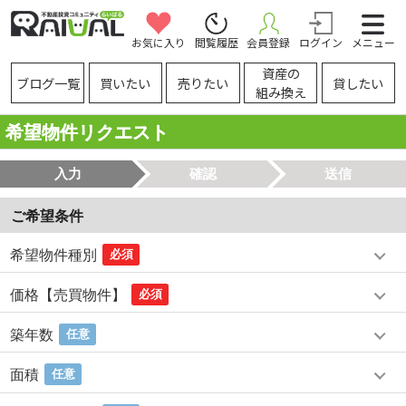
お気に入り
閲覧履歴
会員登録
ログイン
メニュー
資産の
ブログ一覧
買いたい
売りたい
貸したい
組み換え
希望物件リクエスト
入力
確認
送信
ご希望条件
希望物件種別
必須
価格【売買物件】
必須
築年数
任意
面積
任意