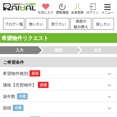
お気に入り
閲覧履歴
会員登録
ログイン
メニュー
資産の
ブログ一覧
買いたい
売りたい
貸したい
組み換え
希望物件リクエスト
入力
確認
送信
ご希望条件
希望物件種別
必須
価格【売買物件】
必須
築年数
任意
面積
任意