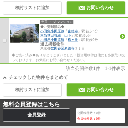
検討リストに追加
お問い合わせ
売買｜中古マンション
◆ご売却済み◆
小田急小田原線
「
豪徳寺
」駅 徒歩5分
東急世田谷線
「
山下
」駅 徒歩5分
小田急小田原線
「
梅ヶ丘
」駅 徒歩9分
過去掲載物件
東京都
世田谷区
豪徳寺
１丁目
◆ご売却済み◆ありがとうございました！投資用物件は他にも多数取り扱
っております。お気軽にお問い合わせください。
該当公開件数
1
件
1-1
件表示
チェックした物件をまとめて
検討リストに追加
お問い合わせ
無料会員登録はこちら
公開物件数：
0
件
会員登録
会員物件数：
0
件